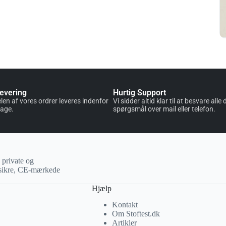
Levering
Hurtig Support
len af vores ordrer leveres indenfor
Vi sidder altid klar til at besvare alle 
dage.
spørgsmål over mail eller telefon.
 private og
r sikre, CE-mærkede
Hjælp
Kontakt
Om Stoftest.dk
Artikler