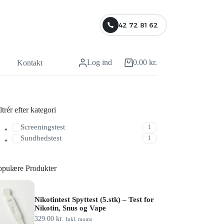
42 72 81 62
Log ind
0.00
kr.
Kontakt
ltrér efter kategori
Screeningstest
1
Sundhedstest
1
opulære Produkter
Nikotintest Spyttest (5.stk) – Test for
Nikotin, Snus og Vape
329.00
kr.
Inkl. moms