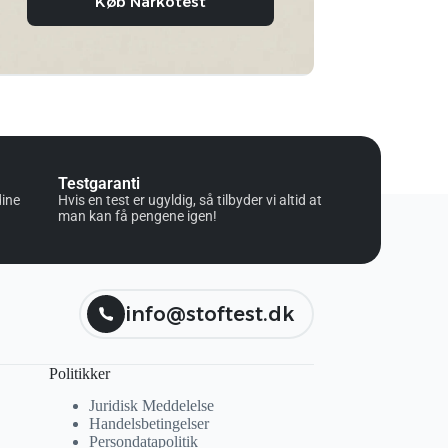
Køb Narkotest
Testgaranti
dine
Hvis en test er ugyldig, så tilbyder vi altid at
man kan få pengene igen!
info@stoftest.dk
Politikker
Juridisk Meddelelse
Handelsbetingelser
Persondatapolitik