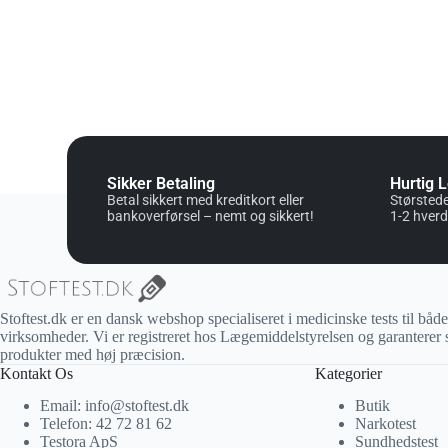
Sikker Betaling
Hurtig 
Betal sikkert med kreditkort eller
Størstede
bankoverførsel – nemt og sikkert!
1-2 hver
Stoftest.dk er en dansk webshop specialiseret i medicinske tests til både
virksomheder. Vi er registreret hos Lægemiddelstyrelsen og garantere
produkter med høj præcision.
Kontakt Os
Kategorier
Email: info@stoftest.dk
Butik
Telefon: 42 72 81 62
Narkotest
Testora ApS
Sundhedstest