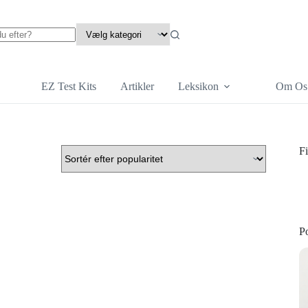
EZ Test Kits
Artikler
Leksikon
Om Os
Fi
P