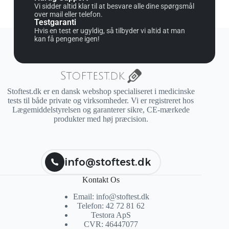
Vi sidder altid klar til at besvare alle dine spørgsmål
over mail eller telefon.
Testgaranti
Hvis en test er ugyldig, så tilbyder vi altid at man
kan få pengene igen!
Stoftest.dk er en dansk webshop specialiseret i medicinske
tests til både private og virksomheder. Vi er registreret hos
Lægemiddelstyrelsen og garanterer sikre, CE-mærkede
produkter med høj præcision.
info@stoftest.dk
Kontakt Os
Email: info@stoftest.dk
Telefon: 42 72 81 62
Testora ApS
CVR: 46447077