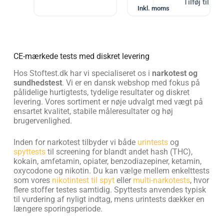
Tilføj til kur
Inkl. moms
CE-mærkede tests med diskret levering
Hos Stoftest.dk har vi specialiseret os i
narkotest og
sundhedstest
. Vi er en dansk webshop med fokus på
pålidelige hurtigtests, tydelige resultater og diskret
levering. Vores sortiment er nøje udvalgt med vægt på
ensartet kvalitet, stabile måleresultater og høj
brugervenlighed.
Inden for narkotest tilbyder vi både
urintests
og
spyttests
til screening for blandt andet hash (THC),
kokain, amfetamin, opiater, benzodiazepiner, ketamin,
oxycodone og nikotin. Du kan vælge mellem enkelttests
som vores
nikotintest til spyt
eller
multi-narkotests
, hvor
flere stoffer testes samtidig. Spyttests anvendes typisk
til vurdering af nyligt indtag, mens urintests dækker en
længere sporingsperiode.