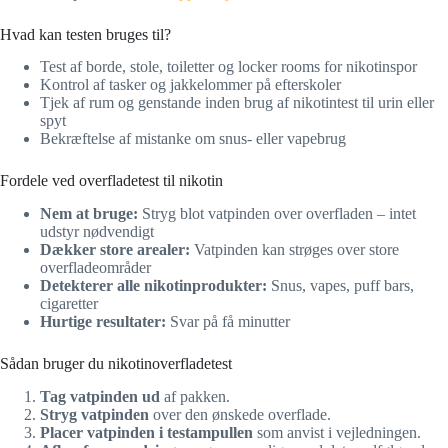
Hvad kan testen bruges til?
Test af borde, stole, toiletter og locker rooms for nikotinspor
Kontrol af tasker og jakkelommer på efterskoler
Tjek af rum og genstande inden brug af nikotintest til urin eller
spyt
Bekræftelse af mistanke om snus- eller vapebrug
Fordele ved overfladetest til nikotin
Nem at bruge:
Stryg blot vatpinden over overfladen – intet
udstyr nødvendigt
Dækker store arealer:
Vatpinden kan strøges over store
overfladeområder
Detekterer alle nikotinprodukter:
Snus, vapes, puff bars,
cigaretter
Hurtige resultater:
Svar på få minutter
Sådan bruger du nikotinoverfladetest
Tag vatpinden ud
af pakken.
Stryg vatpinden
over den ønskede overflade.
Placer vatpinden i testampullen
som anvist i vejledningen.