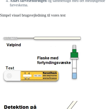
Aflæs farveændringen
og sammenlign med det medfølgende
farveskema.
Simpel visuel brugsvejledning til vores test