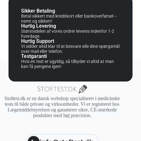
Sikker Betaling
Betal sikkert med kreditkort eller bankoverførsel –
nemt og sikkert!
Hurtig Levering
Størstedelen af vores ordrer leveres indenfor 1-2
hverdage.
Hurtig Support
Vi sidder altid klar til at besvare alle dine spørgsmål
over mail eller telefon.
Testgaranti
Hvis en test er ugyldig, så tilbyder vi altid at man
kan få pengene igen!
Stoftest.dk er en dansk webshop specialiseret i medicinske
tests til både private og virksomheder. Vi er registreret hos
Lægemiddelstyrelsen og garanterer sikre, CE-mærkede
produkter med høj præcision.