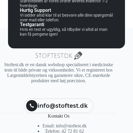
Størstedelen af vores ordrer leveres indenfor 1-2
hverdage.
Hurtig Support
Vi sidder altid klar til at besvare alle dine spørgsmål
over mail eller telefon.
Testgaranti
Hvis en test er ugyldig, så tilbyder vi altid at man
kan få pengene igen!
Stoftest.dk er en dansk webshop specialiseret i medicinske
tests til både private og virksomheder. Vi er registreret hos
Lægemiddelstyrelsen og garanterer sikre, CE-mærkede
produkter med høj præcision.
info@stoftest.dk
Kontakt Os
Email: info@stoftest.dk
Telefon: 42 72 81 62