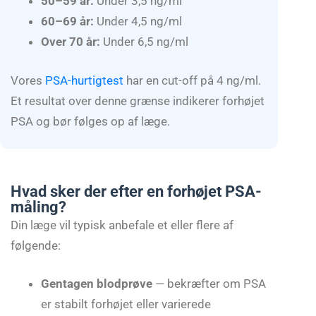
50–59 år:
Under 3,5 ng/ml
60–69 år:
Under 4,5 ng/ml
Over 70 år:
Under 6,5 ng/ml
Vores
PSA-hurtigtest
har en cut-off på 4 ng/ml.
Et resultat over denne grænse indikerer forhøjet
PSA og bør følges op af læge.
Hvad sker der efter en forhøjet PSA-
måling?
Din læge vil typisk anbefale et eller flere af
følgende:
Gentagen blodprøve
— bekræfter om PSA
er stabilt forhøjet eller varierede