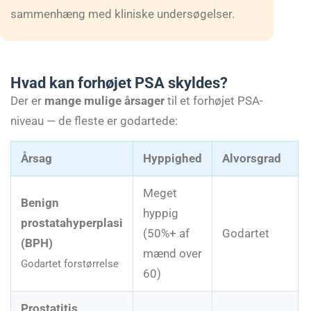
sammenhæng med kliniske undersøgelser.
Hvad kan forhøjet PSA skyldes?
Der er
mange mulige årsager
til et forhøjet PSA-
niveau — de fleste er godartede:
Årsag
Hyppighed
Alvorsgrad
Meget
Benign
hyppig
prostatahyperplasi
(50%+ af
Godartet
(BPH)
mænd over
Godartet forstørrelse
60)
Prostatitis