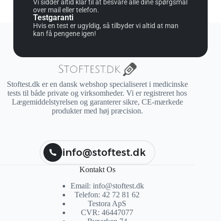
Vi sidder altid klar til at besvare alle dine spørgsmål
over mail eller telefon.
Testgaranti
Hvis en test er ugyldig, så tilbyder vi altid at man
kan få pengene igen!
Stoftest.dk er en dansk webshop specialiseret i medicinske
tests til både private og virksomheder. Vi er registreret hos
Lægemiddelstyrelsen og garanterer sikre, CE-mærkede
produkter med høj præcision.
info@stoftest.dk
Kontakt Os
Email: info@stoftest.dk
Telefon: 42 72 81 62
Testora ApS
CVR: 46447077