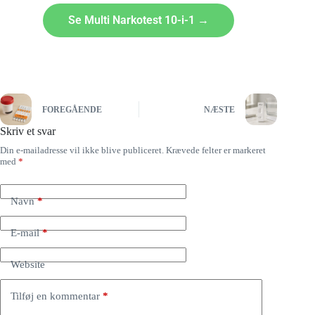
Se Multi Narkotest 10-i-1 →
FOREGÅENDE
NÆSTE
Skriv et svar
Din e-mailadresse vil ikke blive publiceret.
Krævede felter er markeret
med
*
Navn
*
E-mail
*
Website
Tilføj en kommentar
*