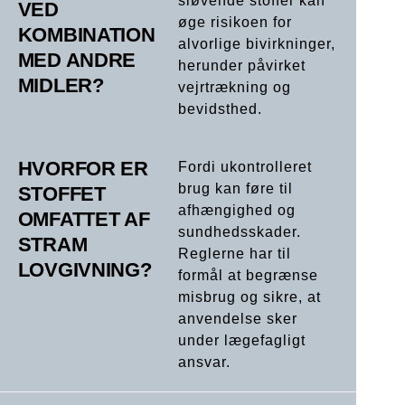
sløvende stoffer kan
VED
øge risikoen for
KOMBINATION
alvorlige bivirkninger,
MED ANDRE
herunder påvirket
MIDLER?
vejrtrækning og
bevidsthed.
HVORFOR ER
Fordi ukontrolleret
brug kan føre til
STOFFET
afhængighed og
OMFATTET AF
sundhedsskader.
STRAM
Reglerne har til
LOVGIVNING?
formål at begrænse
misbrug og sikre, at
anvendelse sker
under lægefagligt
ansvar.