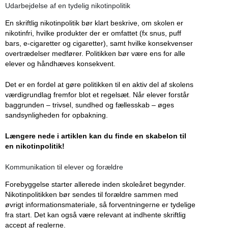
Udarbejdelse af en tydelig nikotinpolitik
En skriftlig nikotinpolitik bør klart beskrive, om skolen er
nikotinfri, hvilke produkter der er omfattet (fx snus, puff
bars, e-cigaretter og cigaretter), samt hvilke konsekvenser
overtrædelser medfører. Politikken bør være ens for alle
elever og håndhæves konsekvent.
Det er en fordel at gøre politikken til en aktiv del af skolens
værdigrundlag fremfor blot et regelsæt. Når elever forstår
baggrunden – trivsel, sundhed og fællesskab – øges
sandsynligheden for opbakning.
Længere nede i artiklen kan du finde en skabelon til
en nikotinpolitik!
Kommunikation til elever og forældre
Forebyggelse starter allerede inden skoleåret begynder.
Nikotinpolitikken bør sendes til forældre sammen med
øvrigt informationsmateriale, så forventningerne er tydelige
fra start. Det kan også være relevant at indhente skriftlig
accept af reglerne.