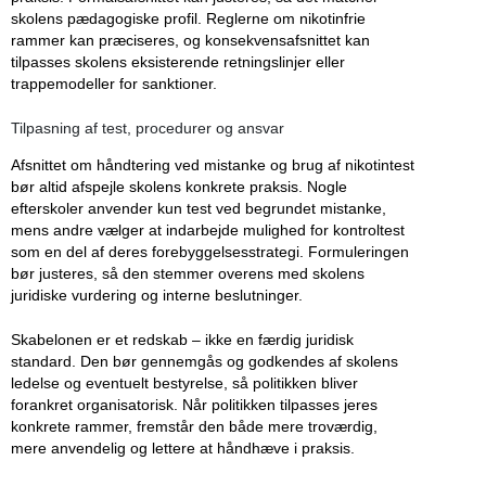
skolens pædagogiske profil. Reglerne om nikotinfrie
rammer kan præciseres, og konsekvensafsnittet kan
tilpasses skolens eksisterende retningslinjer eller
trappemodeller for sanktioner.
Tilpasning af test, procedurer og ansvar
Afsnittet om håndtering ved mistanke og brug af nikotintest
bør altid afspejle skolens konkrete praksis. Nogle
efterskoler anvender kun test ved begrundet mistanke,
mens andre vælger at indarbejde mulighed for kontroltest
som en del af deres forebyggelsesstrategi. Formuleringen
bør justeres, så den stemmer overens med skolens
juridiske vurdering og interne beslutninger.
Skabelonen er et redskab – ikke en færdig juridisk
standard. Den bør gennemgås og godkendes af skolens
ledelse og eventuelt bestyrelse, så politikken bliver
forankret organisatorisk. Når politikken tilpasses jeres
konkrete rammer, fremstår den både mere troværdig,
mere anvendelig og lettere at håndhæve i praksis.