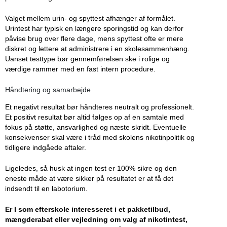
Valget mellem urin- og spyttest afhænger af formålet.
Urintest har typisk en længere sporingstid og kan derfor
påvise brug over flere dage, mens spyttest ofte er mere
diskret og lettere at administrere i en skolesammenhæng.
Uanset testtype bør gennemførelsen ske i rolige og
værdige rammer med en fast intern procedure.
Håndtering og samarbejde
Et negativt resultat bør håndteres neutralt og professionelt.
Et positivt resultat bør altid følges op af en samtale med
fokus på støtte, ansvarlighed og næste skridt. Eventuelle
konsekvenser skal være i tråd med skolens nikotinpolitik og
tidligere indgåede aftaler.
Ligeledes, så husk at ingen test er 100% sikre og den
eneste måde at være sikker på resultatet er at få det
indsendt til en labotorium.
Er I som efterskole interesseret i et pakketilbud,
mængderabat eller vejledning om valg af nikotintest,