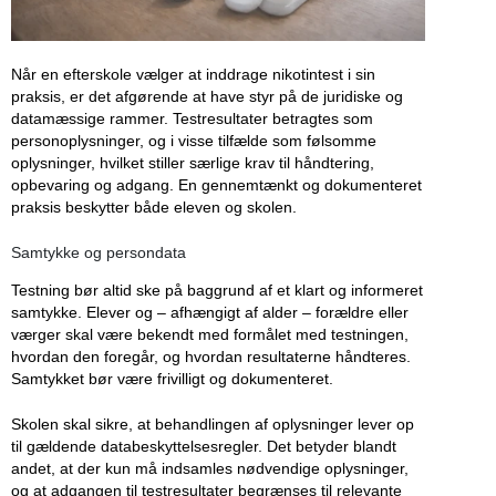
Når en efterskole vælger at inddrage nikotintest i sin
praksis, er det afgørende at have styr på de juridiske og
datamæssige rammer. Testresultater betragtes som
personoplysninger, og i visse tilfælde som følsomme
oplysninger, hvilket stiller særlige krav til håndtering,
opbevaring og adgang. En gennemtænkt og dokumenteret
praksis beskytter både eleven og skolen.
Samtykke og persondata
Testning bør altid ske på baggrund af et klart og informeret
samtykke. Elever og – afhængigt af alder – forældre eller
værger skal være bekendt med formålet med testningen,
hvordan den foregår, og hvordan resultaterne håndteres.
Samtykket bør være frivilligt og dokumenteret.
Skolen skal sikre, at behandlingen af oplysninger lever op
til gældende databeskyttelsesregler. Det betyder blandt
andet, at der kun må indsamles nødvendige oplysninger,
og at adgangen til testresultater begrænses til relevante