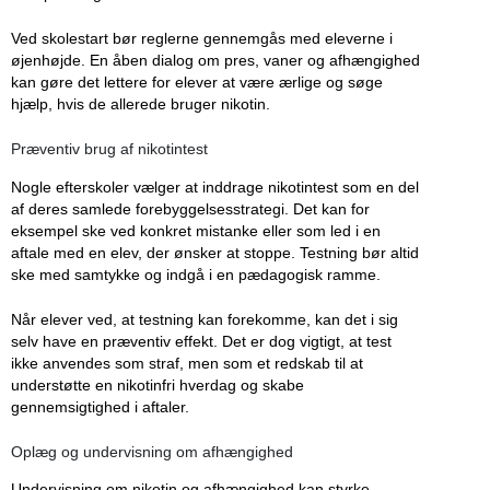
Ved skolestart bør reglerne gennemgås med eleverne i
øjenhøjde. En åben dialog om pres, vaner og afhængighed
kan gøre det lettere for elever at være ærlige og søge
hjælp, hvis de allerede bruger nikotin.
Præventiv brug af nikotintest
Nogle efterskoler vælger at inddrage nikotintest som en del
af deres samlede forebyggelsesstrategi. Det kan for
eksempel ske ved konkret mistanke eller som led i en
aftale med en elev, der ønsker at stoppe. Testning bør altid
ske med samtykke og indgå i en pædagogisk ramme.
Når elever ved, at testning kan forekomme, kan det i sig
selv have en præventiv effekt. Det er dog vigtigt, at test
ikke anvendes som straf, men som et redskab til at
understøtte en nikotinfri hverdag og skabe
gennemsigtighed i aftaler.
Oplæg og undervisning om afhængighed
Undervisning om nikotin og afhængighed kan styrke