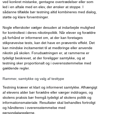
ved konkret mistanke, gentagne overtrædelser eller som
led i en aftale med en elev, der ønsker at stoppe. I
sådanne tilfælde bør testning altid kombineres med dialog,
støtte og klare forventninger.
Nogle efterskoler vælger desuden at indarbejde mulighed
for kontroltest i deres nikotinpolitik. Når elever og forældre
på forhånd er informeret om, at der kan foretages
stikprøvevise tests, kan det have en præventiv effekt. Det
kan mindske incitamentet til at medbringe eller anvende
nikotin på skolen. Forudsætningen er, at rammerne er
tydeligt beskrevet, at der foreligger samtykke, og at
testning sker proportionalt og i overensstemmelse med
gældende regler.
Rammer, samtykke og valg af testtype
Testning kræver et klart og informeret samtykke. Afhængigt
af elevens alder bør forældre eller værger inddrages, og
skolens praksis bør fremgå tydeligt af skolens politik og
informationsmateriale. Resultater skal behandles fortroligt
og håndteres i overensstemmelse med
persondatareglerne.