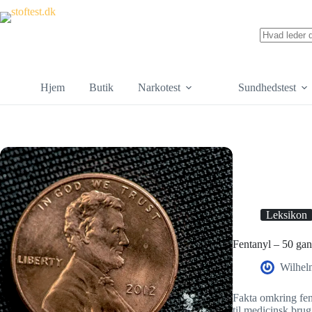
Hjem
Butik
Narkotest
Sundhedstest
Leksikon
Fentanyl – 50 gan
Wilhel
Fakta omkring fent
til medicinsk brug