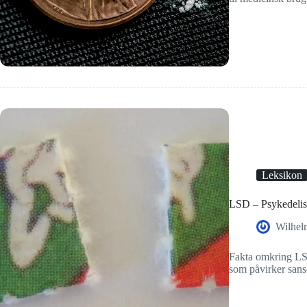
Leksikon
LSD – Psykedelis
Wilhel
Fakta omkring LSD
som påvirker sans