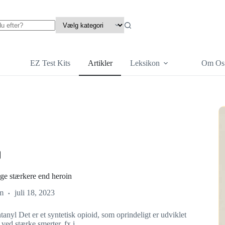
EZ Test Kits
Artikler
Leksikon
Om Os
ge stærkere end heroin
m
juli 18, 2023
anyl Det er et syntetisk opioid, som oprindeligt er udviklet
 ved stærke smerter, fx i…