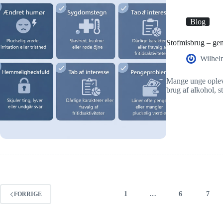
Blog
Stofmisbrug – ge
Wilhel
Mange unge oplever
brug af alkohol, 
1
…
6
7
FORRIGE