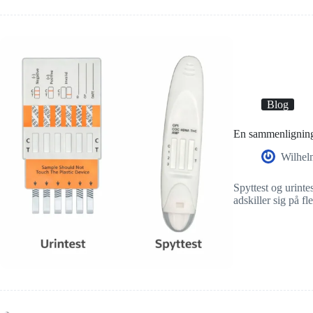
Blog
En sammenligning 
Wilhel
Spyttest og urinte
adskiller sig på f