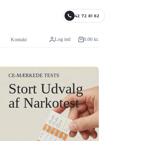
42 72 81 62
Log ind
0.00
kr.
Kontakt
CE-MÆRKEDE TESTS
Stort Udvalg
af Narkotest