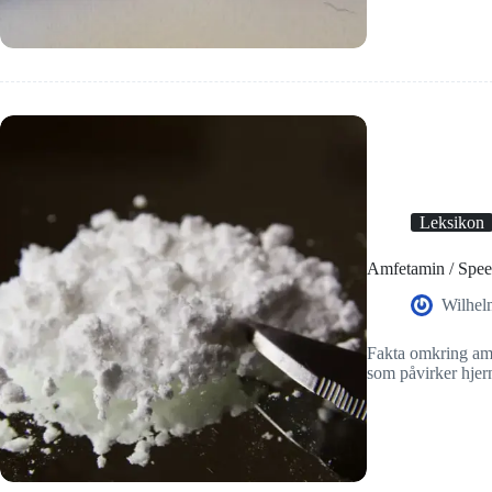
Leksikon
Amfetamin / Speed
Wilhel
Fakta omkring amf
som påvirker hjer