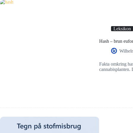
Leksikon
Hash – brun eufor
Wilhel
Fakta omkring has
cannabisplanten. 