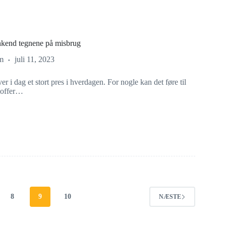
nkend tegnene på misbrug
m
juli 11, 2023
 i dag et stort pres i hverdagen. For nogle kan det føre til
stoffer…
8
9
10
NÆSTE