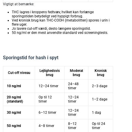
Vigtigt at bemærke:
THC lagres i kroppens fedtvæv, hvilket kan forlænge
sporingstiden betydeligt ved hyppigt forbrug.
Ved kronisk brug kan THC-COOH (metabolitten) spores i urin i
flere uger.
Jo lavere cut-off værdi, desto længere sporingstid.
50 ng/ml er den mest anvendte standard ved screeningtests.
Sporingstid for hash i spyt
Lejlighedsvis
Moderat
Kronisk
Cut-off niveau
brug
brug
brug
24–48
10 ng/ml
12–24 timer
2–3 dage
timer
20 ng/ml
Op til 12
12–24
1–2 dage
(standard)
timer
timer
12–24
30 ng/ml
6–12 timer
1 dag
timer
8–12
Op til 24
50 ng/ml
4–8 timer
timer
timer