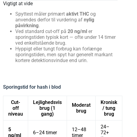
Vigtigt at vide
Spyttest måler primært
aktivt THC
og
anvendes derfor til vurdering af
nylig
påvirkning
.
Ved standard cut-off på
20 ng/ml
er
sporingstiden typisk kort — ofte under 14 timer
ved enkeltstående brug.
Hyppigt eller tungt forbrug kan forlænge
sporingstiden, men spyt har generelt markant
kortere detektionsvindue end urin.
Sporingstid for hash i blod
Cut-
Lejlighedsvis
Kronisk
Moderat
off
brug (1
/ tung
brug
niveau
gang)
brug
24–
5
12–48
6–24 timer
72+
ng/ml
timer