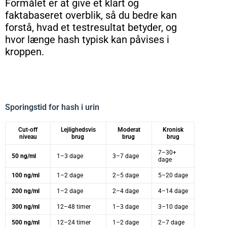
Formålet er at give et klart og
faktabaseret overblik, så du bedre kan
forstå, hvad et testresultat betyder, og
hvor længe hash typisk kan påvises i
kroppen.
Sporingstid for hash i urin
Cut-off
Lejlighedsvis
Moderat
Kronisk
niveau
brug
brug
brug
7–30+
50 ng/ml
1–3 dage
3–7 dage
dage
100 ng/ml
1–2 dage
2–5 dage
5–20 dage
200 ng/ml
1–2 dage
2–4 dage
4–14 dage
300 ng/ml
12–48 timer
1–3 dage
3–10 dage
500 ng/ml
12–24 timer
1–2 dage
2–7 dage