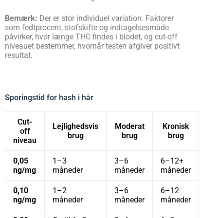
Bemærk:
Der er stor individuel variation. Faktorer
som fedtprocent, stofskifte og indtagelsesmåde
påvirker, hvor længe THC findes i blodet, og cut-off
niveauet bestemmer, hvornår testen afgiver positivt
resultat.
Sporingstid for hash i hår
Cut-
Lejlighedsvis
Moderat
Kronisk
off
brug
brug
brug
niveau
0,05
1–3
3–6
6–12+
ng/mg
måneder
måneder
måneder
0,10
1–2
3–6
6–12
ng/mg
måneder
måneder
måneder