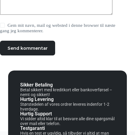
Gem mit navn, mail og websted i denne browser til næste
gang jeg kommenterer.
Send kommentar
Sikker Betaling
Betal sikkert med kreditkort eller bankoverførsel –
nemt og sikkert!
Hurtig Levering
Størstedelen af vores ordrer leveres indenfor 1-2
hverdage.
Hurtig Support
Vi sidder altid klar til at besvare alle dine spørgsmål
over mail eller telefon.
Testgaranti
Hvis en test er ugyldig, så tilbyder vi altid at man