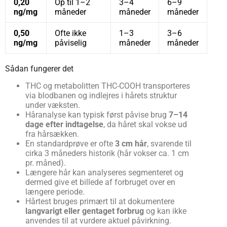
0,20
Op til 1–2
3–4
6–9
ng/mg
måneder
måneder
måneder
0,50
Ofte ikke
1–3
3–6
ng/mg
påviselig
måneder
måneder
Sådan fungerer det
THC og metabolitten THC-COOH transporteres
via blodbanen og indlejres i hårets struktur
under væksten.
Håranalyse kan typisk først påvise brug
7–14
dage efter indtagelse
, da håret skal vokse ud
fra hårsækken.
En standardprøve er ofte
3 cm hår
, svarende til
cirka 3 måneders historik (hår vokser ca. 1 cm
pr. måned).
Længere hår kan analyseres segmenteret og
dermed give et billede af forbruget over en
længere periode.
Hårtest bruges primært til at dokumentere
langvarigt eller gentaget forbrug
og kan ikke
anvendes til at vurdere aktuel påvirkning.