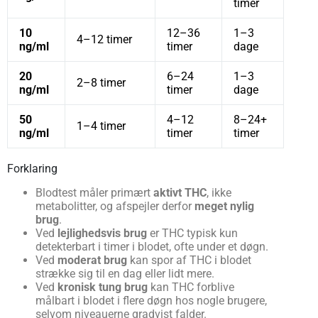
timer
10
12–36
1–3
4–12 timer
ng/ml
timer
dage
20
6–24
1–3
2–8 timer
ng/ml
timer
dage
50
4–12
8–24+
1–4 timer
ng/ml
timer
timer
Forklaring
Blodtest måler primært
aktivt THC
, ikke
metabolitter, og afspejler derfor
meget nylig
brug
.
Ved
lejlighedsvis brug
er THC typisk kun
detekterbart i timer i blodet, ofte under et døgn.
Ved
moderat brug
kan spor af THC i blodet
strække sig til en dag eller lidt mere.
Ved
kronisk tung brug
kan THC forblive
målbart i blodet i flere døgn hos nogle brugere,
selvom niveauerne gradvist falder.