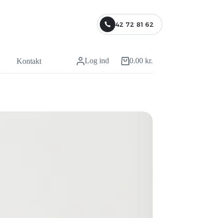
42 72 81 62
Log ind
0.00
kr.
Kontakt