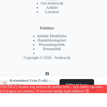
Om Stoftest.dk
Artikler
Leksikon
Politikker
Juridisk Meddelelse
Handelsbetingelser
Persondatapolitik
Returpolitik
Copyright © 2026 - Stoftest.dk
Ketamintest Urin (5.stk) – Test for Ketamin
Tilføj til kurv
129.00
kr.
Inkl. moms
(VIGTIGT) Teamet bag stoftest.dk holder ferie – nye ordrer afsendes
31 på lager
d.9 August om aftenen. Vi besvarer stadig mails løbende 😊