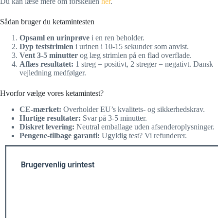
Du kan læse mere om forskellen
her
.
Sådan bruger du ketamintesten
Opsaml en urinprøve
i en ren beholder.
Dyp teststrimlen
i urinen i 10-15 sekunder som anvist.
Vent 3-5 minutter
og læg strimlen på en flad overflade.
Aflæs resultatet:
1 streg = positivt, 2 streger = negativt. Dansk
vejledning medfølger.
Hvorfor vælge vores ketamintest?
CE-mærket:
Overholder EU’s kvalitets- og sikkerhedskrav.
Hurtige resultater:
Svar på 3-5 minutter.
Diskret levering:
Neutral emballage uden afsenderoplysninger.
Pengene-tilbage garanti:
Ugyldig test? Vi refunderer.
Brugervenlig urintest